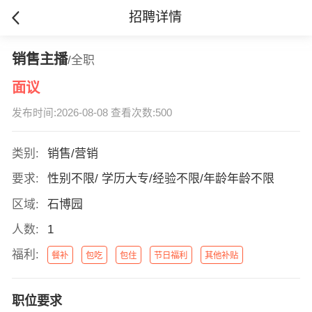
招聘详情
销售主播
/全职
面议
发布时间:2026-08-08 查看次数:500
类别:
销售/营销
要求:
性别不限/ 学历大专/经验不限/年龄年龄不限
区域:
石博园
人数:
1
福利:
餐补
包吃
包住
节日福利
其他补贴
职位要求